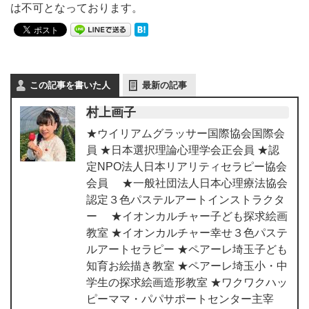
は不可となっております。
この記事を書いた人
最新の記事
村上画子
★ウイリアムグラッサー国際協会国際会
員 ★日本選択理論心理学会正会員 ★認
定NPO法人日本リアリティセラピー協会
会員 ★一般社団法人日本心理療法協会
認定３色パステルアートインストラクタ
ー ★イオンカルチャー子ども探求絵画
教室 ★イオンカルチャー幸せ３色パステ
ルアートセラピー ★ペアーレ埼玉子ども
知育お絵描き教室 ★ペアーレ埼玉小・中
学生の探求絵画造形教室 ★ワクワクハッ
ピーママ・パパサポートセンター主宰