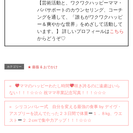
【芸術活動と、ワクワクハッピーママ・
パパサポートのカウンセリング、コーチ
ングを通して、「誰もがワクワクハッピ
ー＆爽やかな世界」をめざして活動して
います。】 詳しいプロフィールは
こちら
からどうぞ♡
カテゴリー
★ 薔薇 & おでかけ
ママのハッピーわたし時間
咲き誇るのに遠慮はいら
ない！！！☆☆☆ 祝ママ卒業記念写真！！！☆☆☆
シリコンバレー式 自分を変える最強の食事 by デイヴ・
アスプリーを読んでたった２３日間で体重
１．８kg、ウエ
スト
２.２cmで集中力アップ！！！☆☆☆