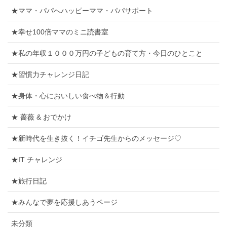
★ママ・パパへハッピーママ・パパサポート
★幸せ100倍ママのミニ読書室
★私の年収１０００万円の子どもの育て方・今日のひとこと
★習慣力チャレンジ日記
★身体・心においしい食べ物＆行動
★ 薔薇 & おでかけ
★新時代を生き抜く！イチゴ先生からのメッセージ♡
★IT チャレンジ
★旅行日記
★みんなで夢を応援しあうページ
未分類