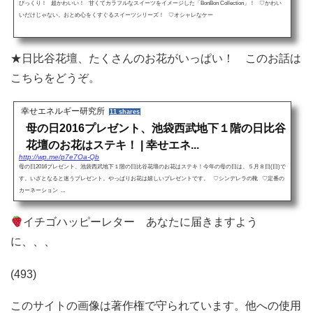
びっくり！ 超かわいい！ 甘くてカラフルなスイーツをイメージした「BonBon Collection」！ ♡かわい
いだけじゃない。おとめ心をくすぐるスイーツシリーズ！ ♡オシャレなケー
★日比谷花壇、たくさんのお花がいっぱい！ このお話は
こちらをどうぞ。
幸せエネルギー研究所
11 shares
母の日2016プレゼント、池袋西武地下１階の日比谷
花壇のお花はステキ！ | 幸せエネ...
http://wp.me/p7e7Oa-Qb
母の日2016プレゼント、池袋西武地下１階の日比谷花壇のお花はステキ！今年の母の日は、５月８日(日)で
す。いざとなると迷うプレゼント。やっぱりお花は嬉しいプレゼントです。 ♡シンデレラの靴 ♡定番の
カーネーション ...
イチゴハッピーレター あなたに届きますよう
に、、、
(493)
このサイトの画像は著作権で守られています。他への使用