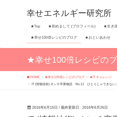
幸せエネルギー研究所
★Top
★初めまして (プロフィール)
★生き
★幸せ100倍レシピのブログ
★おといあわせ
★幸せ100倍レシピの
HOME
★幸せ100倍レシピのブログ
★IT チャレンジ
IT (情報技術) オンチ卒業物語 No.12 ひとりじゃ
2016年6月15日
/ 最終更新日 :
2016年6月26日