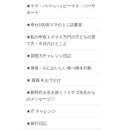
★ママ・パパへハッピーママ・パパサ
ポート
★幸せ100倍ママのミニ読書室
★私の年収１０００万円の子どもの育
て方・今日のひとこと
★習慣力チャレンジ日記
★身体・心においしい食べ物＆行動
★ 薔薇 & おでかけ
★新時代を生き抜く！イチゴ先生から
のメッセージ♡
★IT チャレンジ
★旅行日記