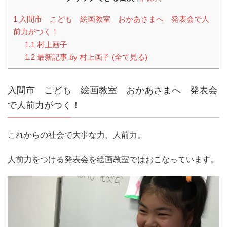
1
入間市 こども 絵画教室 おかあさまへ 発表会で人
前力がつく！
1.1
村上画子
1.2
最新記事 by 村上画子 (全て見る)
入間市 こども 絵画教室 おかあさまへ 発表会
で人前力がつく！
これからの社会で大事な力、人前力。
人前力をつける発表会を絵画教室ではおこなっています。