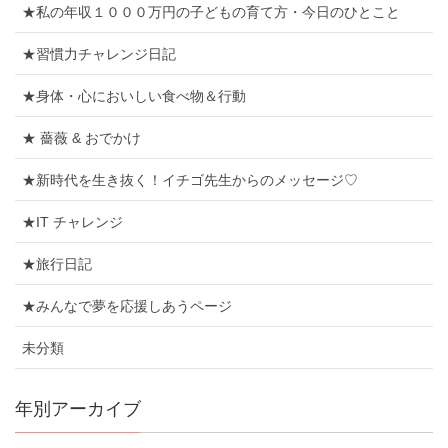
★私の年収１０００万円の子どもの育て方・今日のひとこと
★習慣力チャレンジ日記
★身体・心においしい食べ物＆行動
★ 薔薇 & おでかけ
★新時代を生き抜く！イチゴ先生からのメッセージ♡
★IT チャレンジ
★旅行日記
★みんなで夢を応援しあうページ
未分類
年別アーカイブ