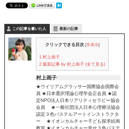
この記事を書いた人
最新の記事
クリックできる目次
[
非表示
]
1
村上画子
2
最新記事 by 村上画子 (全て見る)
村上画子
★ウイリアムグラッサー国際協会国際会
員 ★日本選択理論心理学会正会員 ★認
定NPO法人日本リアリティセラピー協会
会員 ★一般社団法人日本心理療法協会
認定３色パステルアートインストラクタ
ー ★イオンカルチャー子ども探求絵画
教室 ★イオンカルチャー幸せ３色パステ