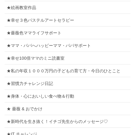
★絵画教室作品
★幸せ３色パステルアートセラピー
★薔薇色ママライフサポート
★ママ・パパへハッピーママ・パパサポート
★幸せ100倍ママのミニ読書室
★私の年収１０００万円の子どもの育て方・今日のひとこと
★習慣力チャレンジ日記
★身体・心においしい食べ物＆行動
★ 薔薇 & おでかけ
★新時代を生き抜く！イチゴ先生からのメッセージ♡
★IT チャレンジ