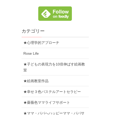
カテゴリー
★心理学的アプローチ
Rose Life
★子どもの表現力を10倍伸ばす絵画教
室
★絵画教室作品
★幸せ３色パステルアートセラピー
★薔薇色ママライフサポート
★ママ・パパへハッピーママ・パパサ