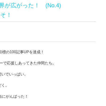
広がった！ (No.4)
こそ！
目標の100記事UPを達成！
ティーで応援しあってきた仲間たち。
想いでいっぱい。
だく。
当にがんばった！