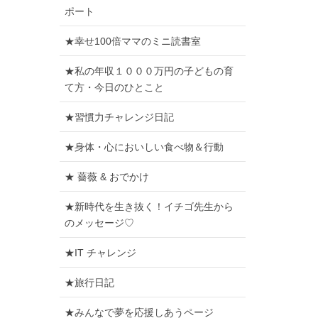
ポート
★幸せ100倍ママのミニ読書室
★私の年収１０００万円の子どもの育
て方・今日のひとこと
★習慣力チャレンジ日記
★身体・心においしい食べ物＆行動
★ 薔薇 & おでかけ
★新時代を生き抜く！イチゴ先生から
のメッセージ♡
★IT チャレンジ
★旅行日記
★みんなで夢を応援しあうページ