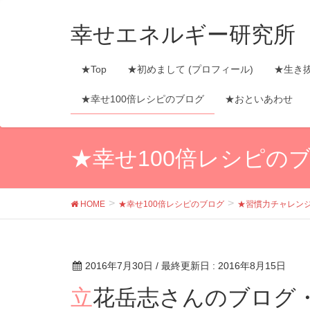
幸せエネルギー研究所
★Top
★初めまして (プロフィール)
★生き
★幸せ100倍レシピのブログ
★おといあわせ
★幸せ100倍レシピの
HOME
★幸せ100倍レシピのブログ
★習慣力チャレン
2016年7月30日
/ 最終更新日 :
2016年8月15日
立花岳志さんのブログ・ブランディング塾に参加