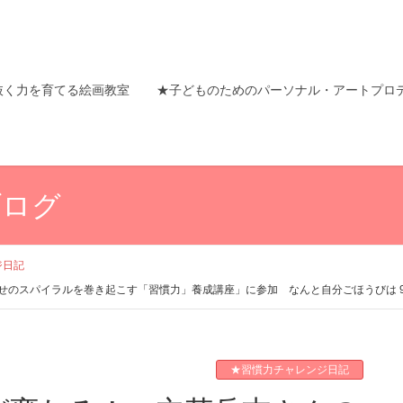
抜く力を育てる絵画教室
★子どものためのパーソナル・アートプロ
ブログ
ジ日記
パイラルを巻き起こす「習慣力」養成講座」に参加 なんと自分ごほうびは 9月予約開始
★習慣力チャレンジ日記