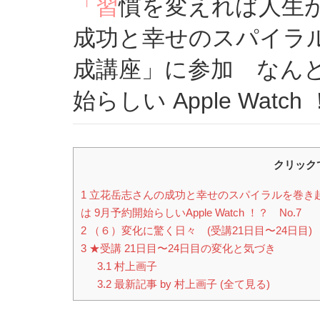
「習慣を変えれば人生が変わる！ 立花岳志さんの
成功と幸せのスパイラ
成講座」に参加 なんと
始らしい Apple Watc
クリック
1
立花岳志さんの成功と幸せのスパイラルを巻き
は 9月予約開始らしいApple Watch ！？ No.7
2
（６）変化に驚く日々 (受講21日目〜24日目)
3
★受講 21日目〜24日目の変化と気づき
3.1
村上画子
3.2
最新記事 by 村上画子 (全て見る)