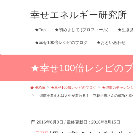
幸せエネルギー研究所
★Top
★初めまして (プロフィール)
★生き
★幸せ100倍レシピのブログ
★おといあわせ
★幸せ100倍レシピの
HOME
★幸せ100倍レシピのブログ
★習慣力チャレン
「習慣を変えれば人生が変わる！ 立花岳志さんの成功と幸せのス
2016年8月9日
/ 最終更新日 :
2016年8月15日