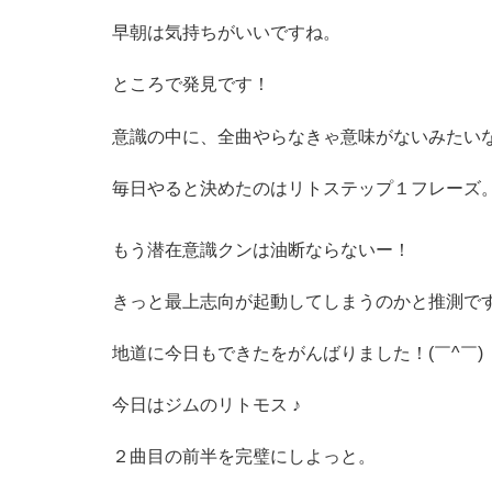
早朝は気持ちがいいですね。
ところで発見です！
意識の中に、全曲やらなきゃ意味がないみたい
毎日やると決めたのはリトステップ１フレーズ
もう潜在意識クンは油断ならないー！
きっと最上志向が起動してしまうのかと推測で
地道に今日もできたをがんばりました！(￣^￣)
今日はジムのリトモス ♪
２曲目の前半を完璧にしよっと。