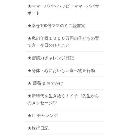
★ママ・パパへハッピーママ・パパサ
ポート
★幸せ100倍ママのミニ読書室
★私の年収１０００万円の子どもの育
て方・今日のひとこと
★習慣力チャレンジ日記
★身体・心においしい食べ物＆行動
★ 薔薇 & おでかけ
★新時代を生き抜く！イチゴ先生から
のメッセージ♡
★IT チャレンジ
★旅行日記