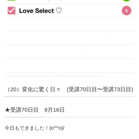
（20）変化に驚く日々 (受講70日目〜受講73日目)
★受講70日目 9月16日
今日もできました！(o^^o)/