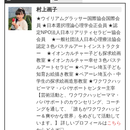
村上画子
★ウイリアムグラッサー国際協会国際会
員 ★日本選択理論心理学会正会員 ★認
定NPO法人日本リアリティセラピー協会
会員 ★一般社団法人日本心理療法協会
認定３色パステルアートインストラクタ
ー ★イオンカルチャー子ども探求絵画
教室 ★イオンカルチャー幸せ３色パステ
ルアートセラピー ★ペアーレ埼玉子ども
知育お絵描き教室 ★ペアーレ埼玉小・中
学生の探求絵画造形教室 ★ワクワクハッ
ピーママ・パパサポートセンター主宰
【芸術活動と、ワクワクハッピーママ・
パパサポートのカウンセリング、コーチ
ングを通して、「誰もがワクワクハッピ
ー＆爽やかな世界」をめざして活動して
います。】 詳しいプロフィールは
こちら
からどうぞ♡