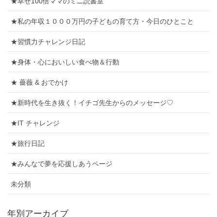
★幸せ100倍ママのミニ読書室
★私の年収１０００万円の子どもの育て方・今日のひとこと
★習慣力チャレンジ日記
★身体・心においしい食べ物＆行動
★ 薔薇 & おでかけ
★新時代を生き抜く！イチゴ先生からのメッセージ♡
★IT チャレンジ
★旅行日記
★みんなで夢を応援しあうページ
未分類
年別アーカイブ