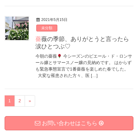
2021年5月15日
未分類
薔薇の季節、ありがとうと言ったら
涙ひとつぶ♡
今朝の薔薇
今シーズンのピエール・ド・ロンサ
ール嬢とサマースノー嬢の見納めです。 はからず
も緊急事態宣言で1番薔薇を楽しめた春でした。
大変な罹患された方々、医 […]
1
2
»
お問い合わせはこちら