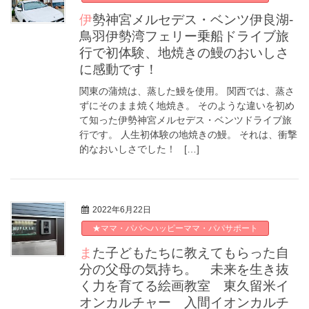
伊勢神宮メルセデス・ベンツ伊良湖-
鳥羽伊勢湾フェリー乗船ドライブ旅
行で初体験、地焼きの鰻のおいしさ
に感動です！
関東の蒲焼は、蒸した鰻を使用。 関西では、蒸さ
ずにそのまま焼く地焼き。 そのような違いを初め
て知った伊勢神宮メルセデス・ベンツドライブ旅
行です。 人生初体験の地焼きの鰻。 それは、衝撃
的なおいしさでした！ […]
2022年6月22日
★ママ・パパへハッピーママ・パパサポート
また子どもたちに教えてもらった自
分の父母の気持ち。 未来を生き抜
く力を育てる絵画教室 東久留米イ
オンカルチャー 入間イオンカルチ