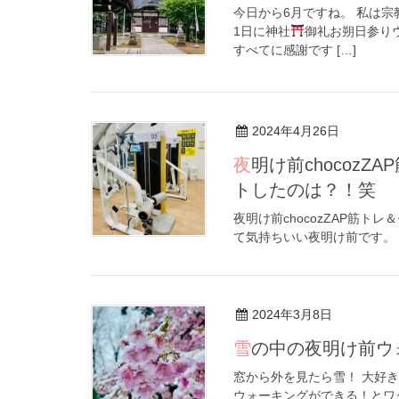
今日から6月ですね。 私は
1日に神社
御礼お朔日参り
すべてに感謝です […]
2024年4月26日
夜明け前chocozZAP筋トレ＆セルフエステetcウォーキングでゲッ
トしたのは？！笑
夜明け前chocozZAP筋ト
て気持ちいい夜明け前で
2024年3月8日
雪の中の夜明け前
窓から外を見たら雪！ 大好
ウォーキングができる！とワ