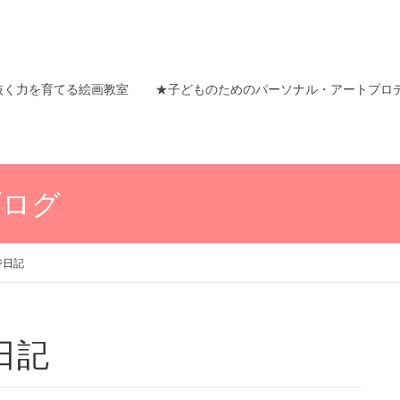
抜く力を育てる絵画教室
★子どものためのパーソナル・アートプロ
ブログ
ジ日記
日記