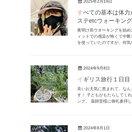
2025年2月19日
すべての基本は体力から！夜明け前chocoZAP筋トレ＆セルフエ
ステetcウォーキン
夜明け前ウオーキングを始め
ィットでの感染が怖くて中断
を使っていたのですが、何気な
2024年9月8日
イギリス旅行１日目
良いお天気に恵まれて、なん
す！ 子どもがもたらしてく
ング。 薬師堂様に御礼参拝しま
2024年8月1日