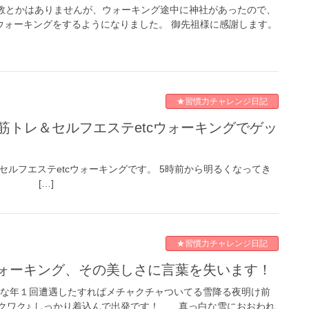
宗教とかはありませんが、ウォーキング途中に神社があったので、
ウォーキングをするようになりました。 御先祖様に感謝します。
★習慣力チャレンジ日記
レ＆セルフエステetcウォーキングです。 5時前から明るくなってき
す。 […]
★習慣力チャレンジ日記
ウォーキング、その美しさに言葉を失います！
きな年１回遭遇したすればメチャクチャついてる雪降る夜明け前
クワク♪ しっかり着込んで出発です！ 真っ白な雪におおわれ