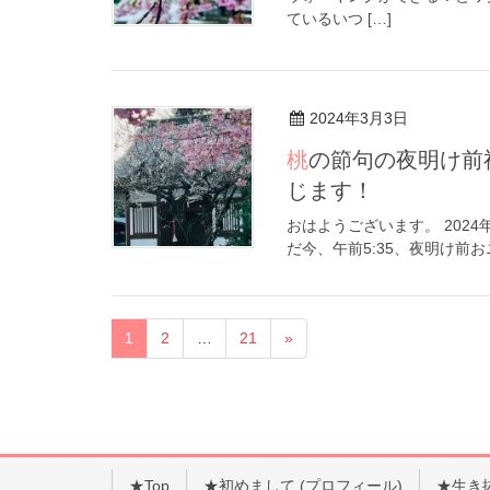
ているいつ […]
2024年3月3日
桃の節句の夜明け前神社御礼参拝ウォーキングは豊かな日本を感
じます！
おはようございます。 2024
だ今、午前5:35、夜明け前お
1
2
…
21
»
★Top
★初めまして (プロフィール)
★生き