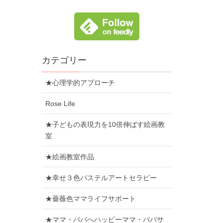
カテゴリー
★心理学的アプローチ
Rose Life
★子どもの表現力を10倍伸ばす絵画教
室
★絵画教室作品
★幸せ３色パステルアートセラピー
★薔薇色ママライフサポート
★ママ・パパへハッピーママ・パパサ