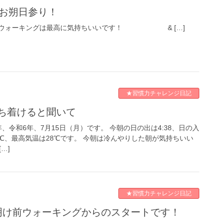
お朔日参り！
前ウォーキングは最高に気持ちいいです！ & […]
★習慣力チャレンジ日記
落ち着けると聞いて
年、令和6年、7月15日（月）です。 今朝の日の出は4:38、日の入
23℃、最高気温は28℃です。 今朝は冷んやりした朝が気持ちいい
…]
★習慣力チャレンジ日記
夜明け前ウォーキングからのスタートです！