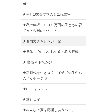
ポート
★幸せ100倍ママのミニ読書室
★私の年収１０００万円の子どもの育
て方・今日のひとこと
★習慣力チャレンジ日記
★身体・心においしい食べ物＆行動
★ 薔薇 & おでかけ
★新時代を生き抜く！イチゴ先生から
のメッセージ♡
★IT チャレンジ
★旅行日記
★みんなで夢を応援しあうページ