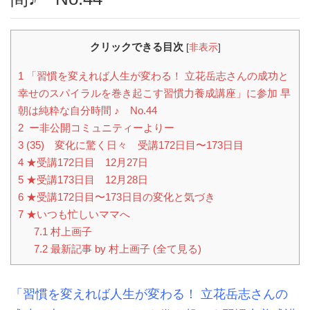
クリックできる目次
[
非表示
]
1
「習慣を変えれば人生が変わる！ 立花岳志さんの成功と
幸せのスパイラルを巻き起こす習慣力養成講座」に参加 早
朝は純粋な自分時間 ♪ No.44
2
ー非公開コミュニティーよりー
3
(35) 変化に驚く日々 受講172日目〜173日目
4
★受講172日目 12月27日
5
★受講173日目 12月28日
6
★受講172日目〜173日目の変化と気づき
7
★いつも忙しいママへ
7.1
村上画子
7.2
最新記事 by 村上画子 (全て見る)
「習慣を変えれば人生が変わる！ 立花岳志さんの