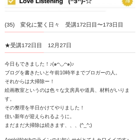
(35) 変化に驚く日々 受講172日目〜173日目
★受講172日目 12月27日
今日もできました！♪(๑ᴖ◡ᴖ๑)♪
ブログを書きたいと午前10時半までブロガーの人。
それからは大掃除ー！
絵画教室というのは色々な文房具や道具、材料がいりま
す。
その整理を半日かけてやりました！
佳い新年が迎えられるように。
まだまだ大掃除は続きます、、、(^_^;)
AppleWatchのラインのお知らせがとてもカワイイです♪