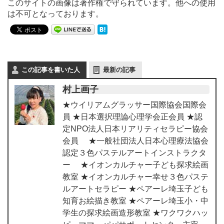
このサイトの画像は著作権で守られています。他への使用
は不可となっております。
この記事を書いた人
最新の記事
村上画子
★ウイリアムグラッサー国際協会国際会
員 ★日本選択理論心理学会正会員 ★認
定NPO法人日本リアリティセラピー協会
会員 ★一般社団法人日本心理療法協会
認定３色パステルアートインストラクタ
ー ★イオンカルチャー子ども探求絵画
教室 ★イオンカルチャー幸せ３色パステ
ルアートセラピー ★ペアーレ埼玉子ども
知育お絵描き教室 ★ペアーレ埼玉小・中
学生の探求絵画造形教室 ★ワクワクハッ