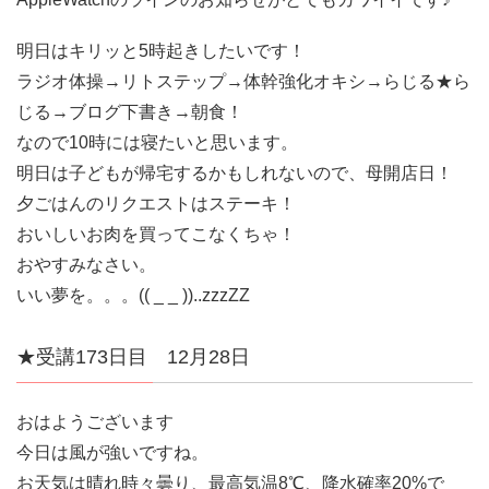
明日はキリッと5時起きしたいです！
ラジオ体操→リトステップ→体幹強化オキシ→らじる★ら
じる→ブログ下書き→朝食！
なので10時には寝たいと思います。
明日は子どもが帰宅するかもしれないので、母開店日！
夕ごはんのリクエストはステーキ！
おいしいお肉を買ってこなくちゃ！
おやすみなさい。
いい夢を。。。(( _ _ ))..zzzZZ
★受講173日目 12月28日
おはようございます
今日は風が強いですね。
お天気は晴れ時々曇り、最高気温8℃、降水確率20%で