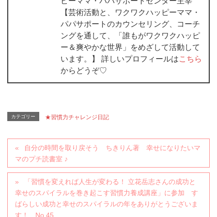
ピーママ・パパサポートセンター主宰
【芸術活動と、ワクワクハッピーママ・
パパサポートのカウンセリング、コーチ
ングを通して、「誰もがワクワクハッピ
ー＆爽やかな世界」をめざして活動して
います。】 詳しいプロフィールは
こちら
からどうぞ♡
カテゴリー
★習慣力チャレンジ日記
自分の時間を取り戻そう ちきりん著 幸せになりたいマ
マのプチ読書室 ♪
「習慣を変えれば人生が変わる！ 立花岳志さんの成功と
幸せのスパイラルを巻き起こす習慣力養成講座」に参加 す
ばらしい成功と幸せのスパイラルの年をありがとうございま
す！ No.45