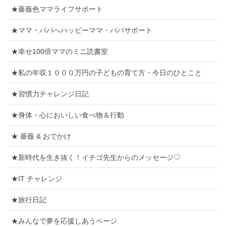
★薔薇色ママライフサポート
★ママ・パパへハッピーママ・パパサポート
★幸せ100倍ママのミニ読書室
★私の年収１０００万円の子どもの育て方・今日のひとこと
★習慣力チャレンジ日記
★身体・心においしい食べ物＆行動
★ 薔薇 & おでかけ
★新時代を生き抜く！イチゴ先生からのメッセージ♡
★IT チャレンジ
★旅行日記
★みんなで夢を応援しあうページ