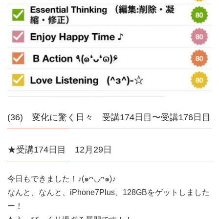
(36) 変化に驚く日々 受講174日目〜受講176日目
★受講174日目 12月29日
今日もできました！♪(๑ᴖ◡ᴖ๑)♪
なんと、なんと、iPhone7Plus、128GBをゲットしました
ー！