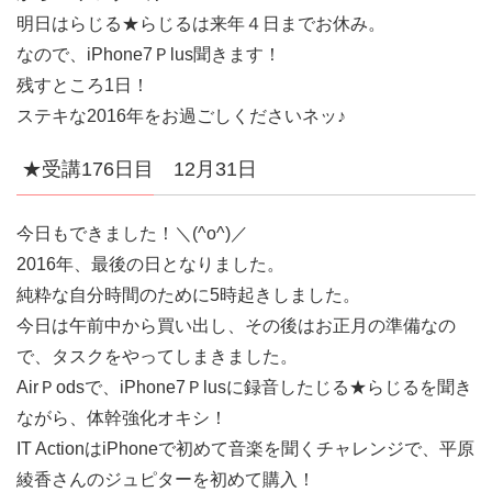
明日はらじる★らじるは来年４日までお休み。
なので、iPhone7Ｐlus聞きます！
残すところ1日！
ステキな2016年をお過ごしくださいネッ♪
★受講176日目 12月31日
今日もできました！＼(^o^)／
2016年、最後の日となりました。
純粋な自分時間のために5時起きしました。
今日は午前中から買い出し、その後はお正月の準備なの
で、タスクをやってしまきました。
AirＰodsで、iPhone7Ｐlusに録音したじる★らじるを聞き
ながら、体幹強化オキシ！
IT ActionはiPhoneで初めて音楽を聞くチャレンジで、平原
綾香さんのジュピターを初めて購入！