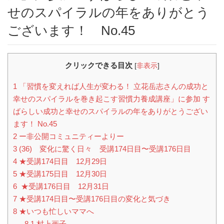
せのスパイラルの年をありがとう
ございます！ No.45
クリックできる目次
[
非表示
]
1
「習慣を変えれば人生が変わる！ 立花岳志さんの成功と
幸せのスパイラルを巻き起こす習慣力養成講座」に参加 す
ばらしい成功と幸せのスパイラルの年をありがとうござい
ます！ No.45
2
ー非公開コミュニティーよりー
3
(36) 変化に驚く日々 受講174日目〜受講176日目
4
★受講174日目 12月29日
5
★受講175日目 12月30日
6
★受講176日目 12月31日
7
★受講174日目〜受講176日目の変化と気づき
8
★いつも忙しいママへ
8.1
村上画子