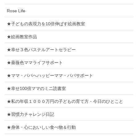
Rose Life
★子どもの表現力を10倍伸ばす絵画教室
★絵画教室作品
★幸せ３色パステルアートセラピー
★薔薇色ママライフサポート
★ママ・パパへハッピーママ・パパサポート
★幸せ100倍ママのミニ読書室
★私の年収１０００万円の子どもの育て方・今日のひとこと
★習慣力チャレンジ日記
★身体・心においしい食べ物＆行動