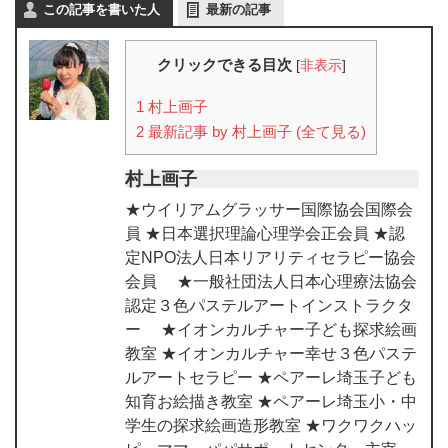
この記事を書いた人
最新の記事
クリックできる目次
[
非表示
]
1
村上画子
2
最新記事 by 村上画子 (全て見る)
村上画子
★ウイリアムグラッサー国際協会国際会
員 ★日本選択理論心理学会正会員 ★認
定NPO法人日本リアリティセラピー協会
会員 ★一般社団法人日本心理療法協会
認定３色パステルアートインストラクタ
ー ★イオンカルチャー子ども探求絵画
教室 ★イオンカルチャー幸せ３色パステ
ルアートセラピー ★ペアーレ埼玉子ども
知育お絵描き教室 ★ペアーレ埼玉小・中
学生の探求絵画造形教室 ★ワクワクハッ