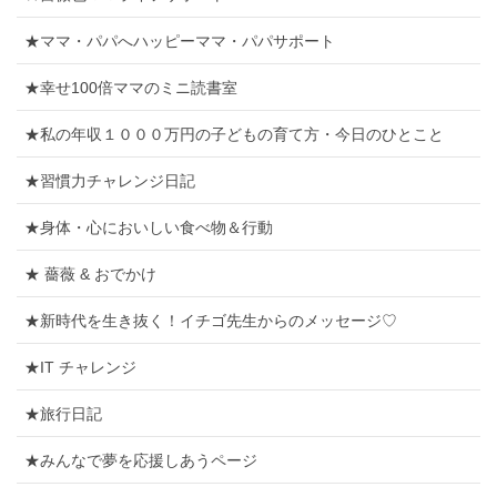
★ママ・パパへハッピーママ・パパサポート
★幸せ100倍ママのミニ読書室
★私の年収１０００万円の子どもの育て方・今日のひとこと
★習慣力チャレンジ日記
★身体・心においしい食べ物＆行動
★ 薔薇 & おでかけ
★新時代を生き抜く！イチゴ先生からのメッセージ♡
★IT チャレンジ
★旅行日記
★みんなで夢を応援しあうページ