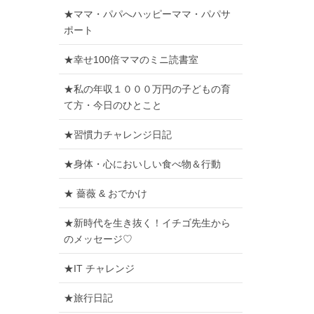
★ママ・パパへハッピーママ・パパサ
ポート
★幸せ100倍ママのミニ読書室
★私の年収１０００万円の子どもの育
て方・今日のひとこと
★習慣力チャレンジ日記
★身体・心においしい食べ物＆行動
★ 薔薇 & おでかけ
★新時代を生き抜く！イチゴ先生から
のメッセージ♡
★IT チャレンジ
★旅行日記