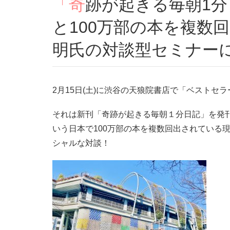
「奇跡が起きる毎朝1分日記」の著者の三宅裕之氏
と100万部の本を複数
明氏の対談型セミナー
2月15日(土)に渋谷の天狼院書店で「ベスト
それは新刊「奇跡が起きる毎朝１分日記」を発
いう日本で100万部の本を複数回出されている
シャルな対談！