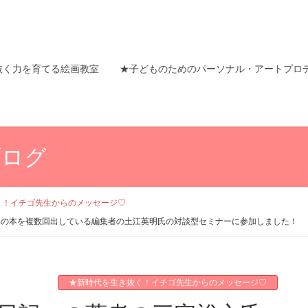
抜く力を育てる絵画教室
★子どものためのパーソナル・アートプロ
ブログ
く！イチゴ先生からのメッセージ♡
万部の本を複数回出している編集者の土江英明氏の対談型セミナーに参加しました！
★新時代を生き抜く！イチゴ先生からのメッセージ♡