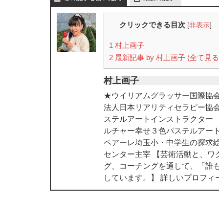
クリックできる目次
[
非表示
]
1
村上画子
2
最新記事 by 村上画子 (全て見る
村上画子
★ウイリアムグラッサー国際協会
法人日本リアリティセラピー協
ステルアートインストラクター
ルチャー幸せ３色パステルアート
ペアーレ埼玉小・中学生の探求絵
センター主宰 【芸術活動と、ワ
グ、コーチングを通して、「誰
しています。】 詳しいプロフィ