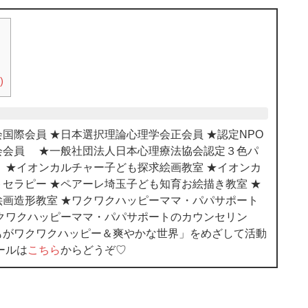
)
国際会員 ★日本選択理論心理学会正会員 ★認定NPO
会会員 ★一般社団法人日本心理療法協会認定３色パ
 ★イオンカルチャー子ども探求絵画教室 ★イオンカ
セラピー ★ペアーレ埼玉子ども知育お絵描き教室 ★
画造形教室 ★ワクワクハッピーママ・パパサポート
クワクハッピーママ・パパサポートのカウンセリン
もがワクワクハッピー＆爽やかな世界」をめざして活動
ールは
こちら
からどうぞ♡