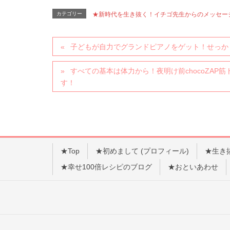
カテゴリー
★新時代を生き抜く！イチゴ先生からのメッセー
子どもが自力でグランドピアノをゲット！せっか
すべての基本は体力から！夜明け前chocoZAP
す！
★Top
★初めまして (プロフィール)
★生き
★幸せ100倍レシピのブログ
★おといあわせ