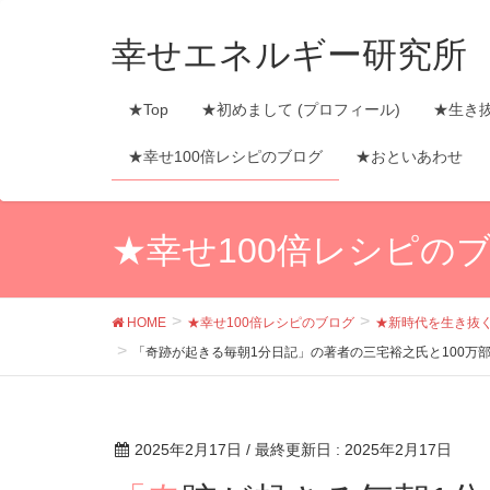
幸せエネルギー研究所
★Top
★初めまして (プロフィール)
★生き
★幸せ100倍レシピのブログ
★おといあわせ
★幸せ100倍レシピの
HOME
★幸せ100倍レシピのブログ
★新時代を生き抜
「奇跡が起きる毎朝1分日記」の著者の三宅裕之氏と100
2025年2月17日
/ 最終更新日 :
2025年2月17日