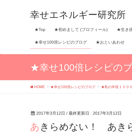
幸せエネルギー研究所
★Top
★初めまして (プロフィール)
★生き
★幸せ100倍レシピのブログ
★おといあわせ
★幸せ100倍レシピの
HOME
★幸せ100倍レシピのブログ
★私の年収１００
2017年3月12日
/ 最終更新日 :
2017年3月12日
あきらめない！ あきらめない！ あきらめな