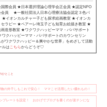
国際会員 ★日本選択理論心理学会正会員 ★認定NPO
会会員 ★一般社団法人日本心理療法協会認定３色パ
 ★イオンカルチャー子ども探求絵画教室 ★イオンカ
セラピー ★ペアーレ埼玉子ども知育お絵描き教室 ★
画造形教室 ★ワクワクハッピーママ・パパサポート
クワクハッピーママ・パパサポートのカウンセリン
もがワクワクハッピー＆爽やかな世界」をめざして活動
ールは
こちら
からどうぞ♡
のひとこと
お洗濯物の外干しもこれで安心！ ママこそ活用したい優れもの！
用テンプレートを設定！ おかげでブログを書くのが楽チンにな