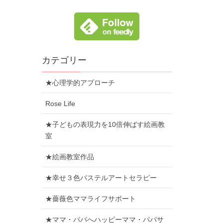
カテゴリー
★心理学的アプローチ
Rose Life
★子どもの表現力を10倍伸ばす絵画教
室
★絵画教室作品
★幸せ３色パステルアートセラピー
★薔薇色ママライフサポート
★ママ・パパへハッピーママ・パパサ