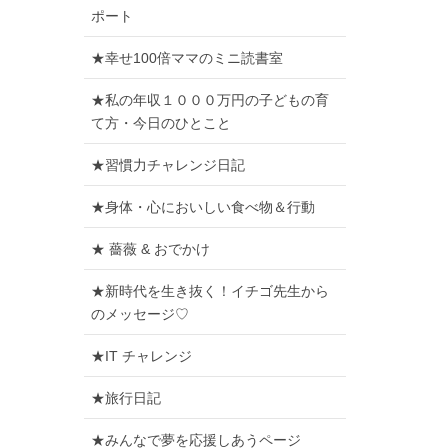
ポート
★幸せ100倍ママのミニ読書室
★私の年収１０００万円の子どもの育
て方・今日のひとこと
★習慣力チャレンジ日記
★身体・心においしい食べ物＆行動
★ 薔薇 & おでかけ
★新時代を生き抜く！イチゴ先生から
のメッセージ♡
★IT チャレンジ
★旅行日記
★みんなで夢を応援しあうページ