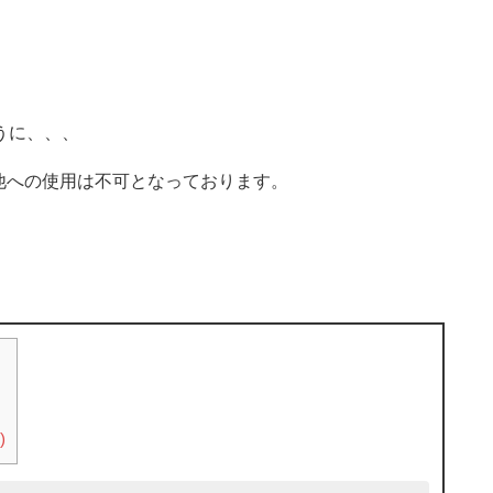
うに、、、
他への使用は不可となっております。
)