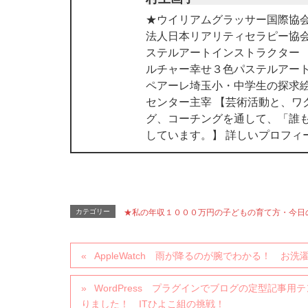
★ウイリアムグラッサー国際協会
法人日本リアリティセラピー協
ステルアートインストラクター
ルチャー幸せ３色パステルアート
ペアーレ埼玉小・中学生の探求絵
センター主宰 【芸術活動と、ワ
グ、コーチングを通して、「誰
しています。】 詳しいプロフィ
カテゴリー
★私の年収１０００万円の子どもの育て方・今日
AppleWatch 雨が降るのが腕でわかる！ 
WordPress プラグインでブログの定型記事
りました！ ITひよこ組の挑戦！