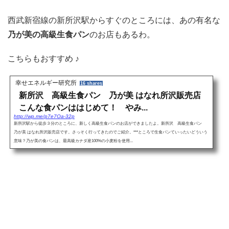
西武新宿線の新所沢駅からすぐのところには、あの有名な
乃が美の高級生食パン
のお店もあるわ。
こちらもおすすめ ♪
幸せエネルギー研究所
16 shares
新所沢 高級生食パン 乃が美 はなれ所沢販売店
こんな食パンははじめて！ やみ...
http://wp.me/p7e7Oa-32p
新所沢駅から徒歩３分のところに、新しく高級生食パンのお店ができましたよ。新所沢 高級生食パン
乃が美 はなれ所沢販売店です。さっそく行ってきたのでご紹介。***ところで生食パンていったいどういう
意味？乃が美の食パンは、最高級カナダ産100%の小麦粉を使用...