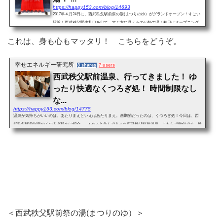
https://happy153.com/blog/14693
2017年４月24日に、西武秩父駅前祭の湯(まつりのゆ）がグランドオープン！すごい
駅近！西武秩父駅改札口を出て、すぐ左に見えるのが祭の湯！初日はオープニング
イベント。一般の入場は、お客様が殺到されるとの予想で、入館整理券が配布され
これは、身も心もマッタリ！ こちらをどうぞ。
ましたよ。 &n...
幸せエネルギー研究所
8 shares
7 users
西武秩父駅前温泉、行ってきました！ ゆ
ったり快適なくつろぎ処！ 時間制限なし
な...
https://happy153.com/blog/14775
温泉が気持ちがいいのは、あたりまえといえばあたりまえ。画期的だったのは、くつろぎ処！今日は、西
武秩父駅前温泉のくつろぎ処のご紹介。 ▲やっと並んで入った西武秩父駅前温泉。こちらで受付です。靴
箱の鍵を渡して、館内用リストバンドをもらい...
＜西武秩父駅前祭の湯(まつりのゆ）＞