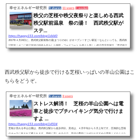
幸せエネルギー研究所
9 shares
11 users
1 pocket
秩父の芝桜や秩父夜祭りと楽しめる西武
秩父駅前温泉 祭の湯！ 西武秩父駅が
ステ...
https://happy153.com/blog/14440
2017年４月24日に、西武秩父駅前祭の湯(まつりのゆ）がオープン！すごい駅近！なんといっても、西武秩
父駅前！そこに秩父地域の特色を生かした物販・フードコート を備えた新しい複合型温泉施設 「西武秩父
駅前温泉 祭の湯」！それに先立って、秩父駅が和の日本にふ...
西武秩父駅から徒歩で行ける芝桜いっぱいの羊山公園はこ
ちらをどうぞ。
幸せエネルギー研究所
5 shares
3 users
ストレス解消！ 芝桜の羊山公園へは電
車と徒歩でプチハイキング気分で行けま
すよ ...
https://happy153.com/blog/14504
芝桜が見れる羊山公園は、西武秩父駅から徒歩20分。見頃は、４月中旬から５月上旬です。圧倒的な芝桜
のオーラに包まれて癒されます。手軽に楽しめるので、見頃の季節にはぜひおすすめの場所！どのような
ルートか、写真でお伝えしますね。 ▲西武秩父...