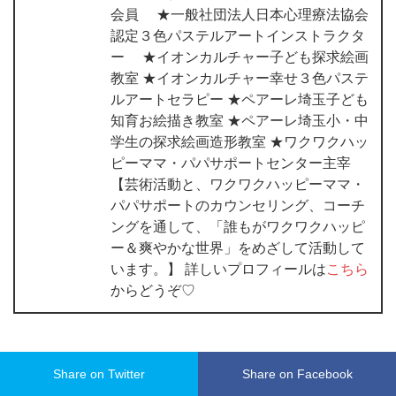
会員 ★一般社団法人日本心理療法協会
認定３色パステルアートインストラクタ
ー ★イオンカルチャー子ども探求絵画
教室 ★イオンカルチャー幸せ３色パステ
ルアートセラピー ★ペアーレ埼玉子ども
知育お絵描き教室 ★ペアーレ埼玉小・中
学生の探求絵画造形教室 ★ワクワクハッ
ピーママ・パパサポートセンター主宰
【芸術活動と、ワクワクハッピーママ・
パパサポートのカウンセリング、コーチ
ングを通して、「誰もがワクワクハッピ
ー＆爽やかな世界」をめざして活動して
います。】 詳しいプロフィールは
こちら
からどうぞ♡
Share on Twitter
Share on Facebook
カテゴリー
★ 薔薇 & おでかけ