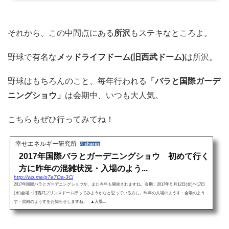
それから、この中間点にある
所沢
もステキなところよ。
野球で有名な
メッドライフドーム(旧西武ドーム)
は所沢。
野球はもちろんのこと、毎年行われる
「バラと国際ガーデ
ニングショウ」
は会期中、いつも大人気。
こちらもぜひ行ってみてね！
幸せエネルギー研究所
4 shares
2017年国際バラとガーデニングショウ 初めて行く
方に昨年の混雑状況・入場のよう...
http://wp.me/p7e7Oa-3Cl
2017年国際バラとガーデニングショウが、また今年も開催されますね。会期：2017年５月12日(金)〜17日
(水)会場：旧西武プリンスドーム行ってみようかなと思っている方に、昨年の入場のようす・会場のよう
す・混雑のようすをお知らせしますね。 ▲入場...