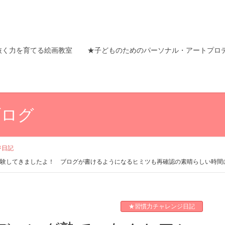
抜く力を育てる絵画教室
★子どものためのパーソナル・アートプロ
ブログ
ジ日記
ト体験してきましたよ！ ブログが書けるようになるヒミツも再確認の素晴らしい
★習慣力チャレンジ日記