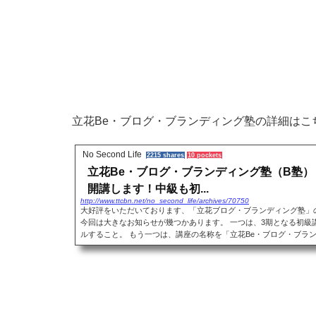
立花Be・ブログ・ブランディング塾の詳細はこ
No Second Life
2215 shares
10 pockets
立花Be・ブログ・ブランディング塾（B塾） 
開講します！中級も初...
http://www.ttcbn.net/no_second_life/archives/70750
大好評をいただいております、「立花ブログ・ブランディング塾」
今回は大きなお知らせが幾つかあります。 一つは、3期となる初級
ルすること。 もう一つは、講座の名称を「立花Be・ブログ・ブランデ