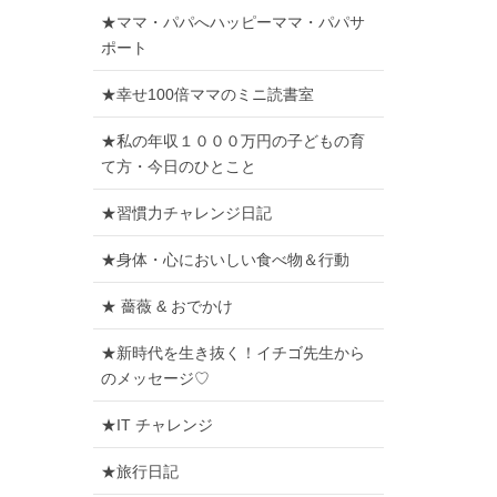
★ママ・パパへハッピーママ・パパサ
ポート
★幸せ100倍ママのミニ読書室
★私の年収１０００万円の子どもの育
て方・今日のひとこと
★習慣力チャレンジ日記
★身体・心においしい食べ物＆行動
★ 薔薇 & おでかけ
★新時代を生き抜く！イチゴ先生から
のメッセージ♡
★IT チャレンジ
★旅行日記