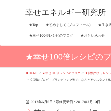
幸せエネルギー研究所
★Top
★初めまして (プロフィール)
★生き
★幸せ100倍レシピのブログ
★おといあわせ
★幸せ100倍レシピの
HOME
★幸せ100倍レシピのブログ
★習慣力チャレン
立花Beブログ・ブランディング塾で、なんとアシスタン
2017年6月5日
/ 最終更新日 :
2017年7月10日