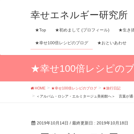
幸せエネルギー研究所
★Top
★初めまして (プロフィール)
★生き
★幸せ100倍レシピのブログ
★おといあわせ
★幸せ100倍レシピの
HOME
★幸せ100倍レシピのブログ
★旅行日記
＜アルバム・ロシア・エルミタージュ美術館へ＞ 言葉が通じ
2019年10月14日
/ 最終更新日 :
2019年10月18日