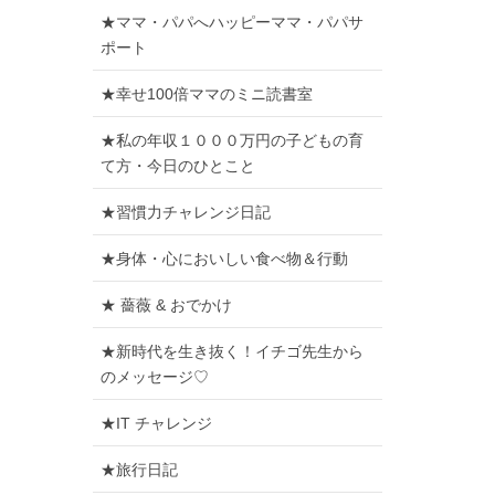
★ママ・パパへハッピーママ・パパサ
ポート
★幸せ100倍ママのミニ読書室
★私の年収１０００万円の子どもの育
て方・今日のひとこと
★習慣力チャレンジ日記
★身体・心においしい食べ物＆行動
★ 薔薇 & おでかけ
★新時代を生き抜く！イチゴ先生から
のメッセージ♡
★IT チャレンジ
★旅行日記