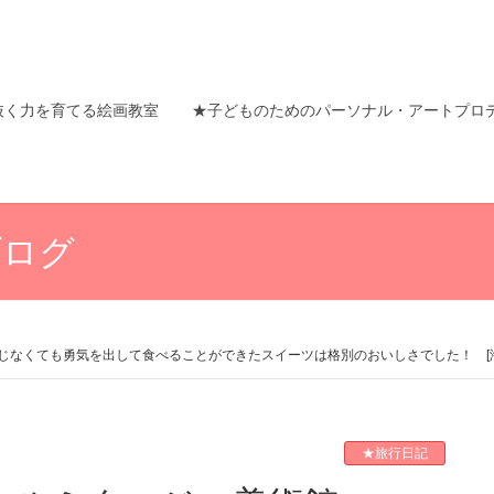
抜く力を育てる絵画教室
★子どものためのパーソナル・アートプロ
ブログ
なくても勇気を出して食べることができたスイーツは格別のおいしさでした！ [海外
★旅行日記