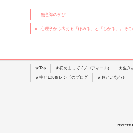
無意識の学び
心理学から考える「ほめる」と「しかる」。そこ
★Top
★初めまして (プロフィール)
★生き
★幸せ100倍レシピのブログ
★おといあわせ
Powered 