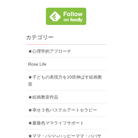
カテゴリー
★心理学的アプローチ
Rose Life
★子どもの表現力を10倍伸ばす絵画教
室
★絵画教室作品
★幸せ３色パステルアートセラピー
★薔薇色ママライフサポート
★ママ・パパへハッピーママ・パパサ