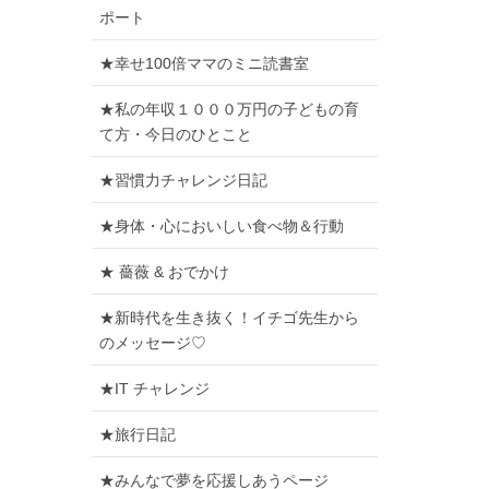
ポート
★幸せ100倍ママのミニ読書室
★私の年収１０００万円の子どもの育
て方・今日のひとこと
★習慣力チャレンジ日記
★身体・心においしい食べ物＆行動
★ 薔薇 & おでかけ
★新時代を生き抜く！イチゴ先生から
のメッセージ♡
★IT チャレンジ
★旅行日記
★みんなで夢を応援しあうページ