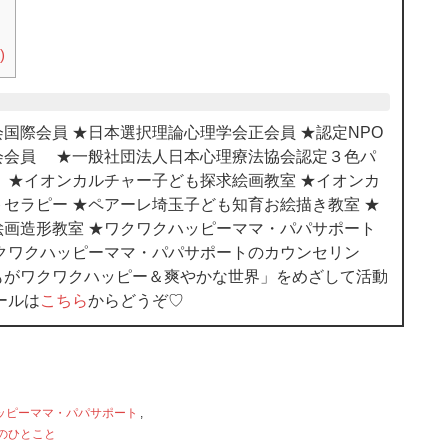
)
国際会員 ★日本選択理論心理学会正会員 ★認定NPO
会会員 ★一般社団法人日本心理療法協会認定３色パ
 ★イオンカルチャー子ども探求絵画教室 ★イオンカ
セラピー ★ペアーレ埼玉子ども知育お絵描き教室 ★
画造形教室 ★ワクワクハッピーママ・パパサポート
クワクハッピーママ・パパサポートのカウンセリン
もがワクワクハッピー＆爽やかな世界」をめざして活動
ールは
こちら
からどうぞ♡
ッピーママ・パパサポート
,
のひとこと