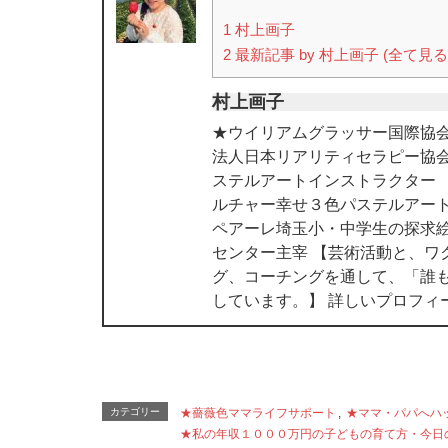
1
村上画子
2
最新記事 by 村上画子 (全て見る
村上画子
★ウイリアムグラッサー国際協会
法人日本リアリティセラピー協
ステルアートインストラクター
ルチャー幸せ３色パステルアート
ペアーレ埼玉小・中学生の探求絵
センター主宰 【芸術活動と、ワ
グ、コーチングを通して、「誰
しています。】 詳しいプロフィ
カテゴリー
★薔薇色ママライフサポート
,
★ママ・パパへハ
★私の年収１０００万円の子どもの育て方・今日