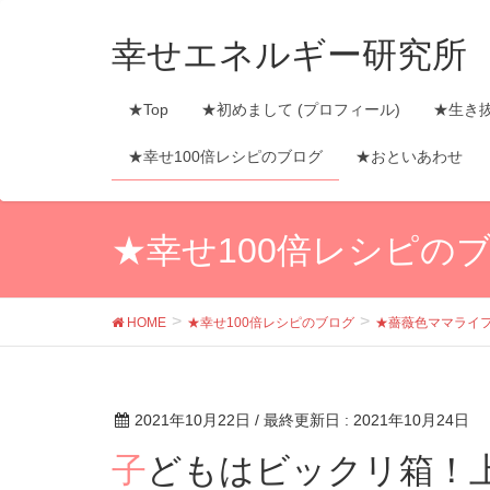
幸せエネルギー研究所
★Top
★初めまして (プロフィール)
★生き
★幸せ100倍レシピのブログ
★おといあわせ
★幸せ100倍レシピの
HOME
★幸せ100倍レシピのブログ
★薔薇色ママライ
2021年10月22日
/ 最終更新日 :
2021年10月24日
子どもはビックリ箱！上手なインプットで、びっ