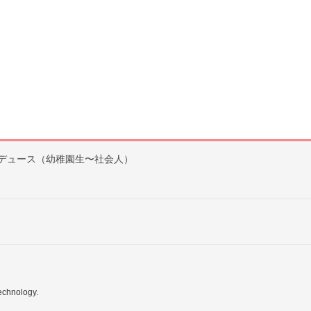
デュース（幼稚園生〜社会人）
echnology.