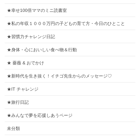
★幸せ100倍ママのミニ読書室
★私の年収１０００万円の子どもの育て方・今日のひとこと
★習慣力チャレンジ日記
★身体・心においしい食べ物＆行動
★ 薔薇 & おでかけ
★新時代を生き抜く！イチゴ先生からのメッセージ♡
★IT チャレンジ
★旅行日記
★みんなで夢を応援しあうページ
未分類