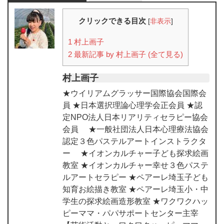
クリックできる目次
[
非表示
]
1
村上画子
2
最新記事 by 村上画子 (全て見る)
村上画子
★ウイリアムグラッサー国際協会国際会
員 ★日本選択理論心理学会正会員 ★認
定NPO法人日本リアリティセラピー協会
会員 ★一般社団法人日本心理療法協会
認定３色パステルアートインストラクタ
ー ★イオンカルチャー子ども探求絵画
教室 ★イオンカルチャー幸せ３色パステ
ルアートセラピー ★ペアーレ埼玉子ども
知育お絵描き教室 ★ペアーレ埼玉小・中
学生の探求絵画造形教室 ★ワクワクハッ
ピーママ・パパサポートセンター主宰