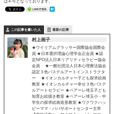
は不可となっております。
この記事を書いた人
最新の記事
村上画子
★ウイリアムグラッサー国際協会国際会
員 ★日本選択理論心理学会正会員 ★認
定NPO法人日本リアリティセラピー協会
会員 ★一般社団法人日本心理療法協会
認定３色パステルアートインストラクタ
ー ★イオンカルチャー子ども探求絵画
教室 ★イオンカルチャー幸せ３色パステ
ルアートセラピー ★ペアーレ埼玉子ども
知育お絵描き教室 ★ペアーレ埼玉小・中
学生の探求絵画造形教室 ★ワクワクハッ
ピーママ・パパサポートセンター主宰