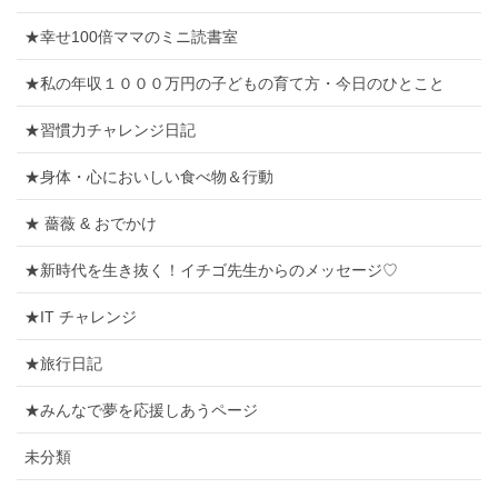
★幸せ100倍ママのミニ読書室
★私の年収１０００万円の子どもの育て方・今日のひとこと
★習慣力チャレンジ日記
★身体・心においしい食べ物＆行動
★ 薔薇 & おでかけ
★新時代を生き抜く！イチゴ先生からのメッセージ♡
★IT チャレンジ
★旅行日記
★みんなで夢を応援しあうページ
未分類