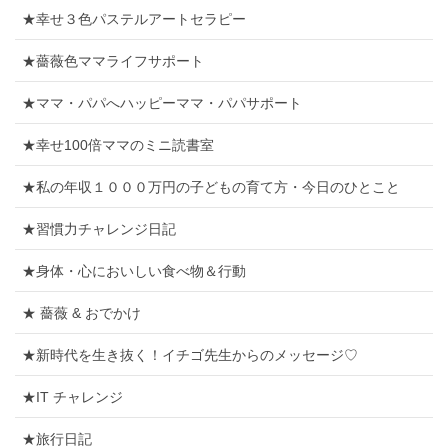
★幸せ３色パステルアートセラピー
★薔薇色ママライフサポート
★ママ・パパへハッピーママ・パパサポート
★幸せ100倍ママのミニ読書室
★私の年収１０００万円の子どもの育て方・今日のひとこと
★習慣力チャレンジ日記
★身体・心においしい食べ物＆行動
★ 薔薇 & おでかけ
★新時代を生き抜く！イチゴ先生からのメッセージ♡
★IT チャレンジ
★旅行日記