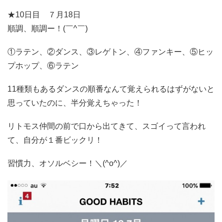
★10日目 ７月18日
順調、順調ー！(￣^￣)ゞ
①ラテン、②ダンス、③レゲトン、④ファンキー、⑤ヒッ
プホップ、⑥ラテン
11種類もあるダンスの順番なんて覚えられるはずがないと
思っていたのに、半分覚えちゃった！
リトモス仲間の前で口から出てきて、スゴイって言われ
て、自分が１番ビックリ！
習慣力、オソルベシー！＼(^o^)／