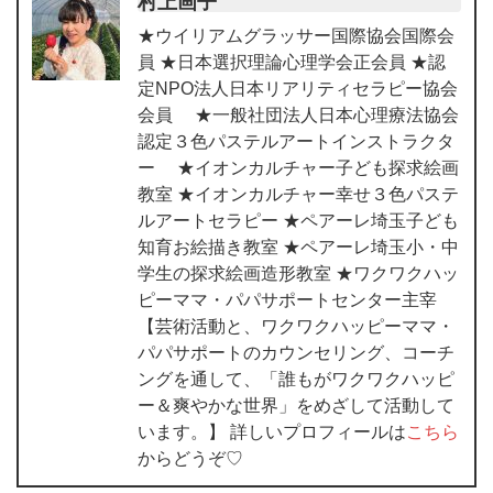
村上画子
★ウイリアムグラッサー国際協会国際会
員 ★日本選択理論心理学会正会員 ★認
定NPO法人日本リアリティセラピー協会
会員 ★一般社団法人日本心理療法協会
認定３色パステルアートインストラクタ
ー ★イオンカルチャー子ども探求絵画
教室 ★イオンカルチャー幸せ３色パステ
ルアートセラピー ★ペアーレ埼玉子ども
知育お絵描き教室 ★ペアーレ埼玉小・中
学生の探求絵画造形教室 ★ワクワクハッ
ピーママ・パパサポートセンター主宰
【芸術活動と、ワクワクハッピーママ・
パパサポートのカウンセリング、コーチ
ングを通して、「誰もがワクワクハッピ
ー＆爽やかな世界」をめざして活動して
います。】 詳しいプロフィールは
こちら
からどうぞ♡