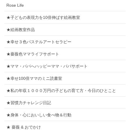
Rose Life
★子どもの表現力を10倍伸ばす絵画教室
★絵画教室作品
★幸せ３色パステルアートセラピー
★薔薇色ママライフサポート
★ママ・パパへハッピーママ・パパサポート
★幸せ100倍ママのミニ読書室
★私の年収１０００万円の子どもの育て方・今日のひとこと
★習慣力チャレンジ日記
★身体・心においしい食べ物＆行動
★ 薔薇 & おでかけ