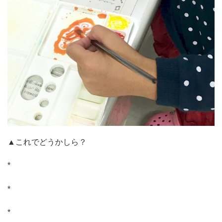
▲これでどうかしら？
*
*
*