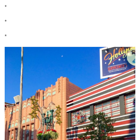
*
*
*