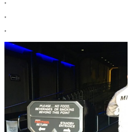
*
*
*