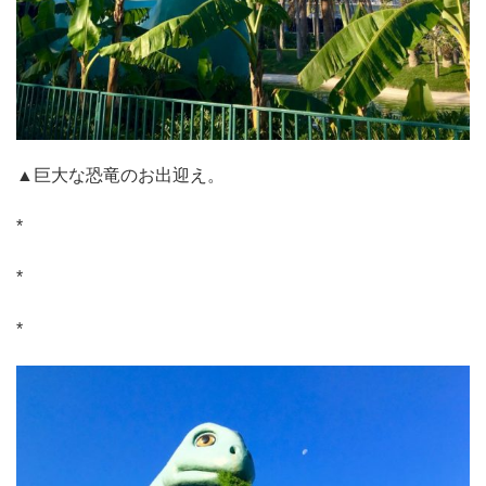
▲巨大な恐竜のお出迎え。
*
*
*