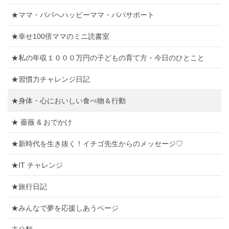
★ママ・パパへハッピーママ・パパサポート
★幸せ100倍ママのミニ読書室
★私の年収１０００万円の子どもの育て方・今日のひとこと
★習慣力チャレンジ日記
★身体・心においしい食べ物＆行動
★ 薔薇 & おでかけ
★新時代を生き抜く！イチゴ先生からのメッセージ♡
★IT チャレンジ
★旅行日記
★みんなで夢を応援しあうページ