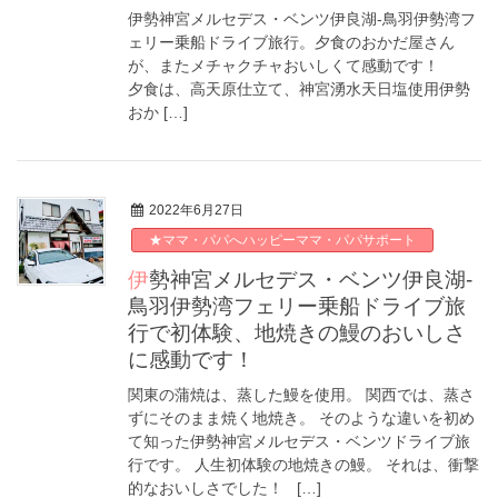
伊勢神宮メルセデス・ベンツ伊良湖-鳥羽伊勢湾フ
ェリー乗船ドライブ旅行。夕食のおかだ屋さん
が、またメチャクチャおいしくて感動です！
夕食は、高天原仕立て、神宮湧水天日塩使用伊勢
おか […]
2022年6月27日
★ママ・パパへハッピーママ・パパサポート
伊勢神宮メルセデス・ベンツ伊良湖-
鳥羽伊勢湾フェリー乗船ドライブ旅
行で初体験、地焼きの鰻のおいしさ
に感動です！
関東の蒲焼は、蒸した鰻を使用。 関西では、蒸さ
ずにそのまま焼く地焼き。 そのような違いを初め
て知った伊勢神宮メルセデス・ベンツドライブ旅
行です。 人生初体験の地焼きの鰻。 それは、衝撃
的なおいしさでした！ […]