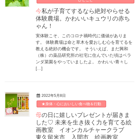
ひとこと
今私が子育てするなら絶対やらせる
体験農場。かわいいキュウリの赤ち
ゃん！
実体験こそ、このコロナ禍時代に価値がありま
す。 体験農場は命と草木を愛おしむ心を育てるを
教える絶好の機会です。 そういえば、まだ興和
（株）の薬品研究所の社宅に住んでいた頃はベラ
ンダ菜園をやっていましたよ。 かわいい青々し
[…]
2022年5月8日
★身体・心においしい食べ物＆行動
母の日に嬉しいプレゼントが届きま
した♡ 未来を生き抜く力を育てる絵
画教室 イオンカルチャークラブ
東久留米市 入間市 絵画教室