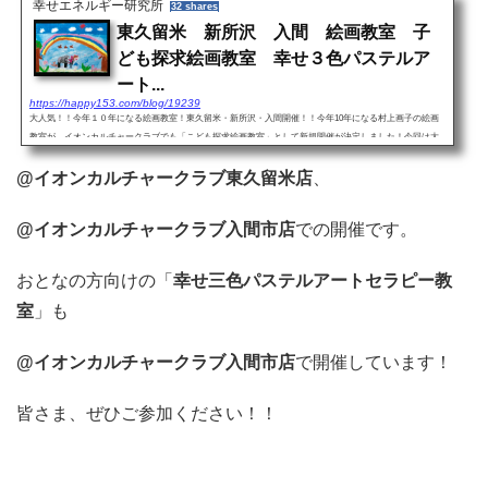
幸せエネルギー研究所
32 shares
東久留米 新所沢 入間 絵画教室 子
ども探求絵画教室 幸せ３色パステルア
ート...
https://happy153.com/blog/19239
大人気！！今年１０年になる絵画教室！東久留米・新所沢・入間開催！！今年10年になる村上画子の絵画
教室が、イオンカルチャークラブでも「こども探求絵画教室」として新規開催が決定しました！今回は大
きなリニューアルがあり、新しく生まれ変わり、さらに進化した...
@イオンカルチャークラブ東久留米店
、
@イオンカルチャークラブ入間市店
での開催です。
おとなの方向けの「
幸せ三色パステルアートセラピー教
室
」も
@イオンカルチャークラブ入間市店
で開催しています！
皆さま、ぜひご参加ください！！