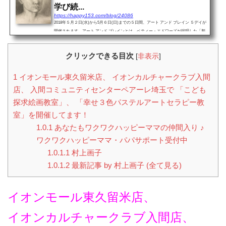
学び続...
https://happy153.com/blog/24086
2018年５月２日(水)から5月６日(日)までの５日間、アート アンド ブレイン ５デイが
開催されます。アート アンド ブレインとは、ベティー・エドワーズが提唱した「脳
の右側で描け」のメソッドを実践してアートを楽しむ講座です。受講のきっかけ、
目的を書いてみたい...
クリックできる目次
[
非表示
]
1
イオンモール東久留米店、 イオンカルチャークラブ入間
店、 入間コミュニティセンターペアーレ埼玉で 「こども
探求絵画教室」、 「幸せ３色パステルアートセラピー教
室」を開催してます！
1.0.1
あなたもワクワクハッピーママの仲間入り ♪
ワクワクハッピーママ・パパサポート受付中
1.0.1.1
村上画子
1.0.1.2
最新記事 by 村上画子 (全て見る)
イオンモール東久留米店、
イオンカルチャークラブ入間店、