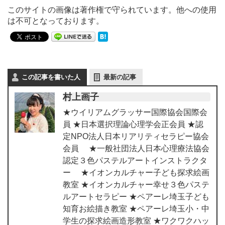
このサイトの画像は著作権で守られています。他への使用
は不可となっております。
この記事を書いた人
最新の記事
村上画子
★ウイリアムグラッサー国際協会国際会
員 ★日本選択理論心理学会正会員 ★認
定NPO法人日本リアリティセラピー協会
会員 ★一般社団法人日本心理療法協会
認定３色パステルアートインストラクタ
ー ★イオンカルチャー子ども探求絵画
教室 ★イオンカルチャー幸せ３色パステ
ルアートセラピー ★ペアーレ埼玉子ども
知育お絵描き教室 ★ペアーレ埼玉小・中
学生の探求絵画造形教室 ★ワクワクハッ