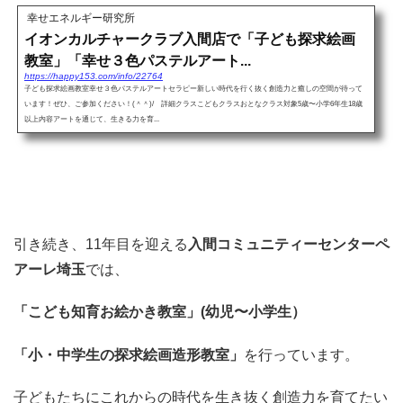
幸せエネルギー研究所
イオンカルチャークラブ入間店で「子ども探求絵画
教室」「幸せ３色パステルアート...
https://happy153.com/info/22764
子ども探求絵画教室幸せ３色パステルアートセラピー新しい時代を行く抜く創造力と癒しの空間が待って
います！ぜひ、ご参加ください！(＾＾)/ 詳細クラスこどもクラスおとなクラス対象5歳〜小学6年生18歳
以上内容アートを通じて、生きる力を育...
引き続き、11年目を迎える
入間コミュニティーセンターペ
アーレ埼玉
では、
「こども知育お絵かき教室」(幼児〜小学生）
「小・中学生の探求絵画造形教室」
を行っています。
子どもたちにこれからの時代を生き抜く創造力を育てたい