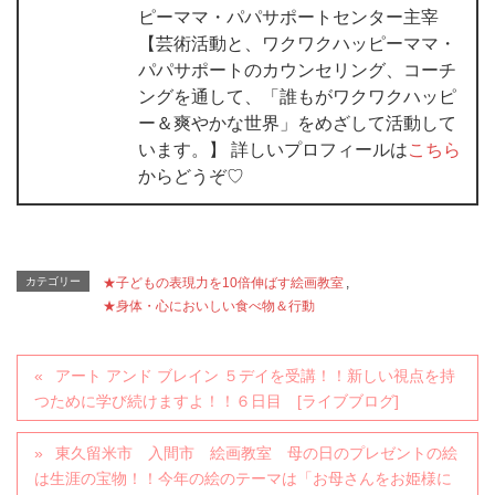
ピーママ・パパサポートセンター主宰
【芸術活動と、ワクワクハッピーママ・
パパサポートのカウンセリング、コーチ
ングを通して、「誰もがワクワクハッピ
ー＆爽やかな世界」をめざして活動して
います。】 詳しいプロフィールは
こちら
からどうぞ♡
カテゴリー
★子どもの表現力を10倍伸ばす絵画教室
,
★身体・心においしい食べ物＆行動
アート アンド ブレイン ５デイを受講！！新しい視点を持
つために学び続けますよ！！６日目 [ライブブログ]
東久留米市 入間市 絵画教室 母の日のプレゼントの絵
は生涯の宝物！！今年の絵のテーマは「お母さんをお姫様に