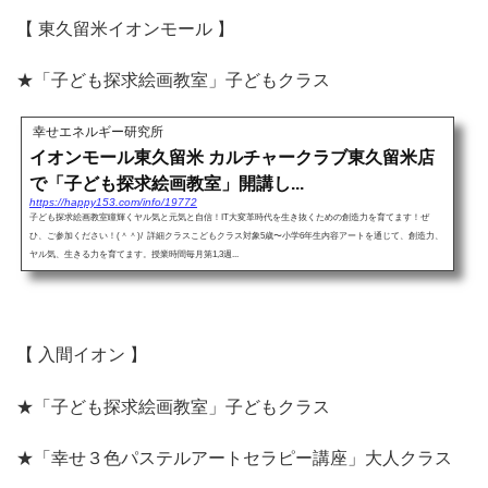
【 東久留米イオンモール 】
★「子ども探求絵画教室」子どもクラス
幸せエネルギー研究所
イオンモール東久留米 カルチャークラブ東久留米店
で「子ども探求絵画教室」開講し...
https://happy153.com/info/19772
子ども探求絵画教室瞳輝くヤル気と元気と自信！IT大変革時代を生き抜くための創造力を育てます！ぜ
ひ、ご参加ください！(＾＾)/ 詳細クラスこどもクラス対象5歳〜小学6年生内容アートを通じて、創造力、
ヤル気、生きる力を育てます。授業時間毎月第1,3週...
【 入間イオン 】
★「子ども探求絵画教室」子どもクラス
★「幸せ３色パステルアートセラピー講座」大人クラス