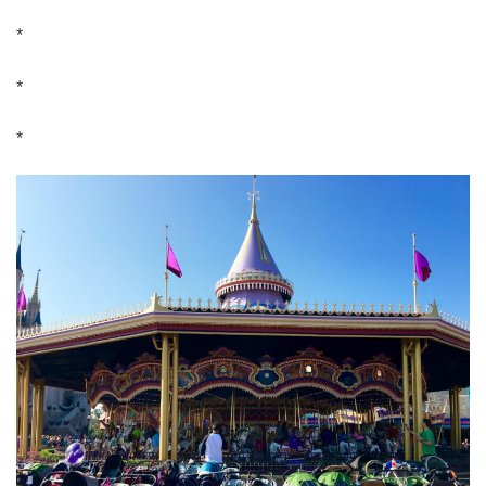
*
*
*