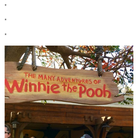
*
*
*