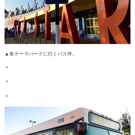
▲各テーマパークに行くバス停。
＊
＊
＊