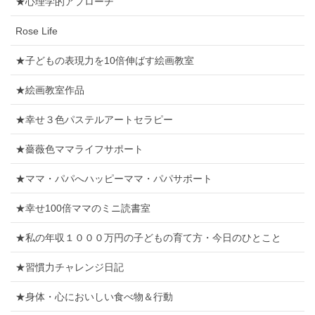
★心理学的アプローチ
Rose Life
★子どもの表現力を10倍伸ばす絵画教室
★絵画教室作品
★幸せ３色パステルアートセラピー
★薔薇色ママライフサポート
★ママ・パパへハッピーママ・パパサポート
★幸せ100倍ママのミニ読書室
★私の年収１０００万円の子どもの育て方・今日のひとこと
★習慣力チャレンジ日記
★身体・心においしい食べ物＆行動