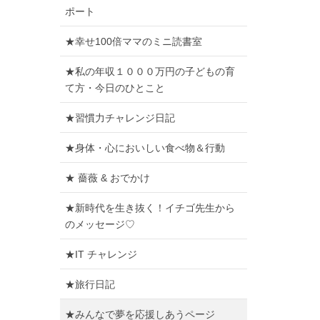
ポート
★幸せ100倍ママのミニ読書室
★私の年収１０００万円の子どもの育
て方・今日のひとこと
★習慣力チャレンジ日記
★身体・心においしい食べ物＆行動
★ 薔薇 & おでかけ
★新時代を生き抜く！イチゴ先生から
のメッセージ♡
★IT チャレンジ
★旅行日記
★みんなで夢を応援しあうページ