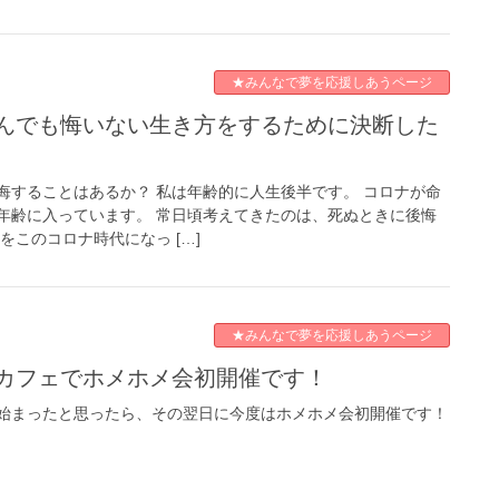
★みんなで夢を応援しあうページ
悔することはあるか？ 私は年齢的に人生後半です。 コロナが命
年齢に入っています。 常日頃考えてきたのは、死ぬときに後悔
をこのコロナ時代になっ […]
★みんなで夢を応援しあうページ
薇カフェでホメホメ会初開催です！
始まったと思ったら、その翌日に今度はホメホメ会初開催です！