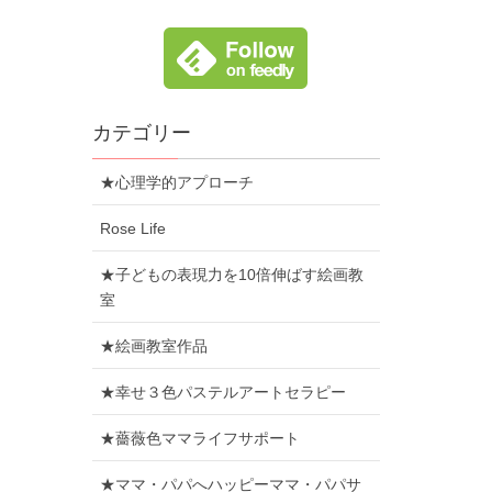
カテゴリー
★心理学的アプローチ
Rose Life
★子どもの表現力を10倍伸ばす絵画教
室
★絵画教室作品
★幸せ３色パステルアートセラピー
★薔薇色ママライフサポート
★ママ・パパへハッピーママ・パパサ